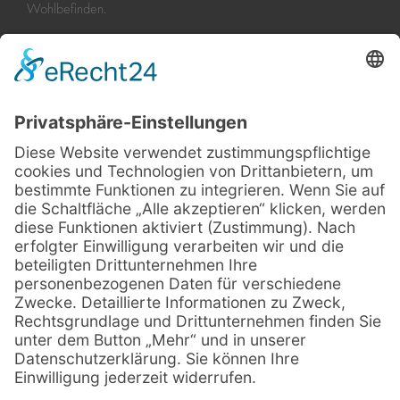
Wohlbefinden.
KONTAKT
Hormon Health
Lerchenstraße 2, 82110 Germering
Sebastian von Zehmen: 0157 – 890 759 21
Irina Georgieva: 0176 – 222 632 13
info@hormonhealth.de
www.hormonhealth.de
RECHTLICHES