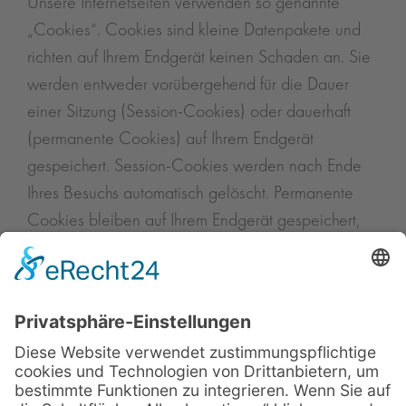
Unsere Internetseiten verwenden so genannte
„Cookies“. Cookies sind kleine Datenpakete und
richten auf Ihrem Endgerät keinen Schaden an. Sie
werden entweder vorübergehend für die Dauer
einer Sitzung (Session-Cookies) oder dauerhaft
(permanente Cookies) auf Ihrem Endgerät
gespeichert. Session-Cookies werden nach Ende
Ihres Besuchs automatisch gelöscht. Permanente
Cookies bleiben auf Ihrem Endgerät gespeichert,
bis Sie diese selbst löschen oder eine automatische
Löschung durch Ihren Webbrowser erfolgt.
Cookies können von uns (First-Party-Cookies) oder
von Drittunternehmen stammen (sog. Third-Party-
Cookies). Third-Party-Cookies ermöglichen die
Einbindung bestimmter Dienstleistungen von